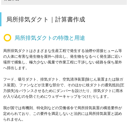
局所排気ダクト｜計算書作成
局所排気ダクトの特徴と用途
局所排気ダクトはさまざまな生産工程で発生する油煙や溶接ヒューム等
の人体に有害な発生物を屋外へ排出し、発生物をなるべく発生源に近い
場所で捕集し、極力少ない風量で作業工程に干渉しない経路を保ち屋外
へ排出します。
フード、吸引ダクト、排気ダクト、空気清浄装置(除じん装置または除ガ
ス装置)、ファンなどが主要な部分で、そのほかに枝ダクトの通気抵抗(圧
力損失)をバランスさせるためにダンパーを設けたり、排気ダクトに雨水
が入り込むのを防ぐためにウェザーキャップをつけたりします。
我が国では有機則、特化則などの労働省令で局所排気装置の構造要件が
定められており、この要件を満足しないと法的には局所排気装置と認め
られません。