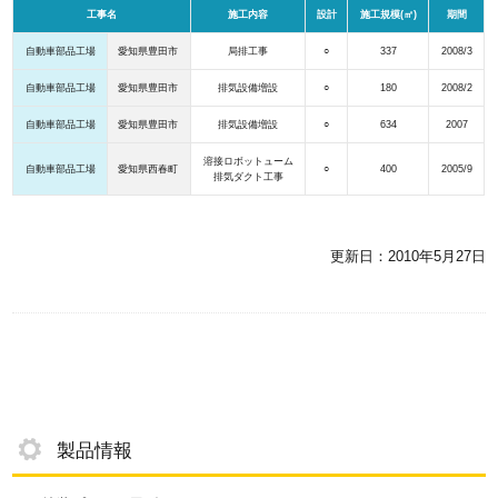
工事名
施工内容
設計
施工規模(㎡)
期間
自動車部品工場
愛知県豊田市
局排工事
○
337
2008/3
自動車部品工場
愛知県豊田市
排気設備増設
○
180
2008/2
自動車部品工場
愛知県豊田市
排気設備増設
○
634
2007
溶接ロボットューム
自動車部品工場
愛知県西春町
○
400
2005/9
排気ダクト工事
更新日：2010年5月27日
製品情報