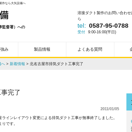
製作なら大矢設備へ
溶接ダクト製作のお問い合わせ
ら
tel:
0587-95-0788
準監督署）への
受付
9:00-16:00(平日)
。
の強み
製品情報
よくある質問
備へ
>
新着情報
>
北名古屋市排気ダクト工事完了
工事完了
2011/01/05
産ラインレイアウト変更による排気ダクト工事が無事終了しました。
よりです。