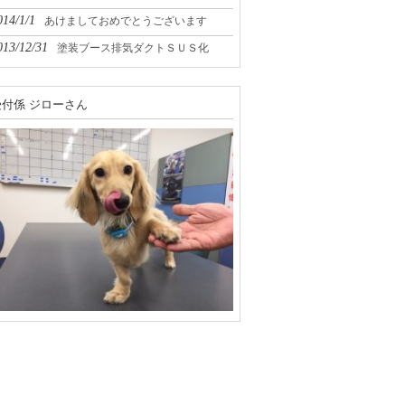
014/1/1
あけましておめでとうございます
013/12/31
塗装ブース排気ダクトＳＵＳ化
受付係 ジローさん