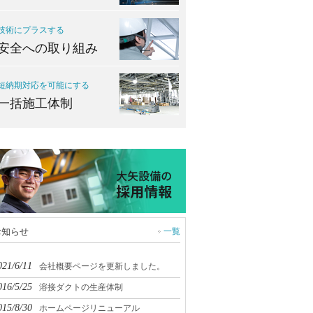
技術にプラスする
安全への取り組み
短納期対応を可能にする
一括施工体制
一覧
お知らせ
021/6/11
会社概要ページを更新しました。
016/5/25
溶接ダクトの生産体制
015/8/30
ホームページリニューアル