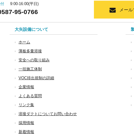
受付
9:00-16:00(平日)
メール
0587-95-0766
大矢設備について
ホーム
薄板多量溶接
安全への取り組み
一括施工体制
VOC排出規制の詳細
企業情報
よくある質問
リンク集
溶接ダクトについてお問い合わせ
採用情報
新着情報